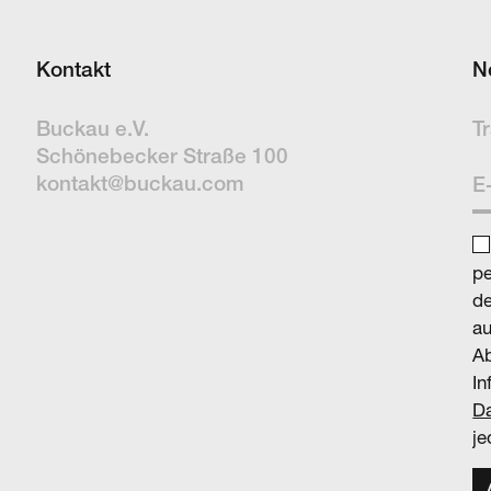
Kontakt
N
Buckau e.V.
Tr
Schöne­becker Straße 100
kontakt@buckau.com
p
de
au
Ab
In
Da
je