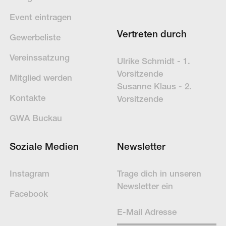
Event eintragen
Vertreten durch
Gewerbeliste
Vereinssatzung
Ulrike Schmidt - 1.
Vorsitzende
Mitglied werden
Susanne Klaus - 2.
Kontakte
Vorsitzende
GWA Buckau
Soziale Medien
Newsletter
Instagram
Trage dich in un­se­ren
News­letter ein
Facebook