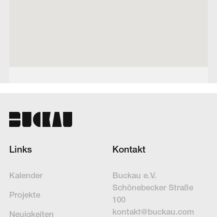
Links
Kontakt
Kalender
Buckau e.V.
Schöne­becker Straße
Projekte
100
kontakt@buckau.com
Neuigkeiten