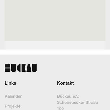
Links
Kontakt
Kalender
Buckau e.V.
Schöne­becker Straße
Projekte
100