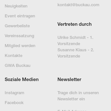
kontakt@buckau.com
Neuigkeiten
Event eintragen
Vertreten durch
Gewerbeliste
Vereinssatzung
Ulrike Schmidt - 1.
Vorsitzende
Mitglied werden
Susanne Klaus - 2.
Kontakte
Vorsitzende
GWA Buckau
Soziale Medien
Newsletter
Instagram
Trage dich in un­se­ren
News­letter ein
Facebook