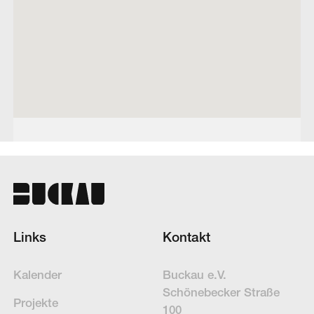
Links
Kontakt
Kalender
Buckau e.V.
Schöne­becker Straße
Projekte
100