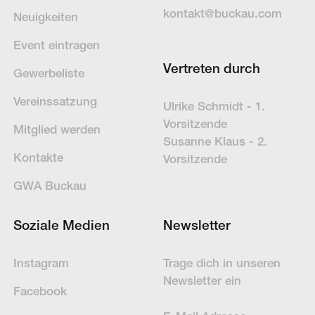
kontakt@buckau.com
Neuigkeiten
Event eintragen
Vertreten durch
Gewerbeliste
Vereinssatzung
Ulrike Schmidt - 1.
Vorsitzende
Mitglied werden
Susanne Klaus - 2.
Kontakte
Vorsitzende
GWA Buckau
Soziale Medien
Newsletter
Instagram
Trage dich in un­se­ren
News­letter ein
Facebook