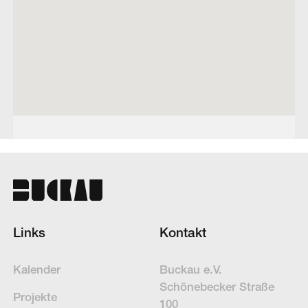
Links
Kontakt
Kalender
Buckau e.V.
Schöne­becker Straße
Projekte
100