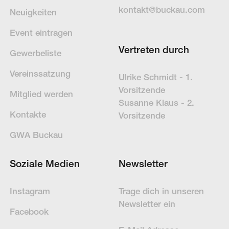
kontakt@buckau.com
Neuigkeiten
Event eintragen
Vertreten durch
Gewerbeliste
Vereinssatzung
Ulrike Schmidt - 1.
Vorsitzende
Mitglied werden
Susanne Klaus - 2.
Kontakte
Vorsitzende
GWA Buckau
Soziale Medien
Newsletter
Instagram
Trage dich in un­se­ren
News­letter ein
Facebook