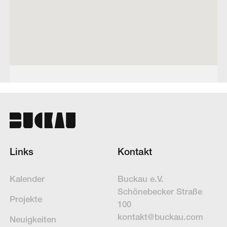
Links
Kontakt
Kalender
Buckau e.V.
Schöne­becker Straße
Projekte
100
kontakt@buckau.com
Neuigkeiten