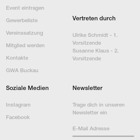
Event eintragen
Vertreten durch
Gewerbeliste
Vereinssatzung
Ulrike Schmidt - 1.
Vorsitzende
Mitglied werden
Susanne Klaus - 2.
Kontakte
Vorsitzende
GWA Buckau
Soziale Medien
Newsletter
Instagram
Trage dich in un­se­ren
News­letter ein
Facebook