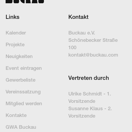
Links
Kontakt
Kalender
Buckau e.V.
Schöne­becker Straße
Projekte
100
kontakt@buckau.com
Neuigkeiten
Event eintragen
Vertreten durch
Gewerbeliste
Vereinssatzung
Ulrike Schmidt - 1.
Vorsitzende
Mitglied werden
Susanne Klaus - 2.
Kontakte
Vorsitzende
GWA Buckau