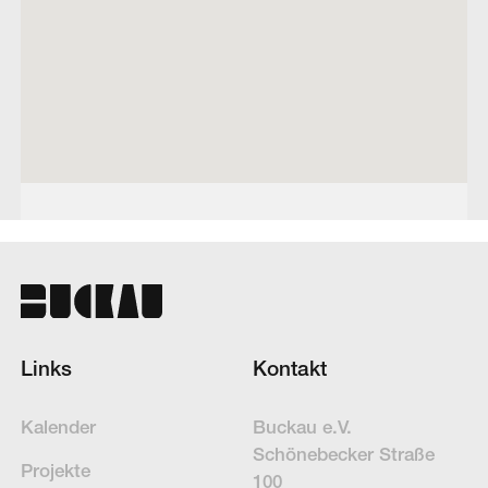
Links
Kontakt
Kalender
Buckau e.V.
Schöne­becker Straße
Projekte
100