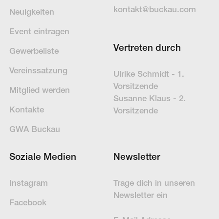
kontakt@buckau.com
Neuigkeiten
Event eintragen
Vertreten durch
Gewerbeliste
Vereinssatzung
Ulrike Schmidt - 1.
Vorsitzende
Mitglied werden
Susanne Klaus - 2.
Kontakte
Vorsitzende
GWA Buckau
Soziale Medien
Newsletter
Instagram
Trage dich in un­se­ren
News­letter ein
Facebook