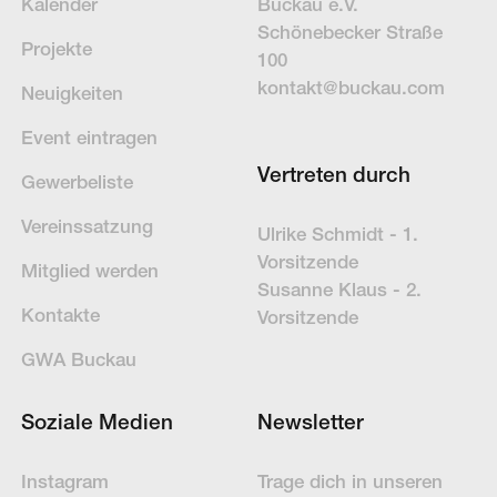
Kalender
Buckau e.V.
Schöne­becker Straße
Projekte
100
kontakt@buckau.com
Neuigkeiten
Event eintragen
Vertreten durch
Gewerbeliste
Vereinssatzung
Ulrike Schmidt - 1.
Vorsitzende
Mitglied werden
Susanne Klaus - 2.
Kontakte
Vorsitzende
GWA Buckau
Soziale Medien
Newsletter
Instagram
Trage dich in un­se­ren