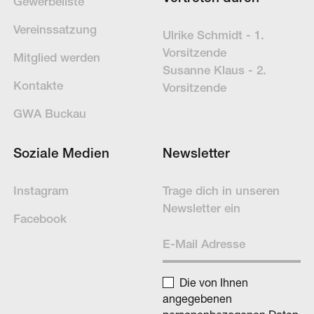
Gewerbeliste
Vereinssatzung
Ulrike Schmidt - 1.
Vorsitzende
Mitglied werden
Susanne Klaus - 2.
Kontakte
Vorsitzende
GWA Buckau
Soziale Medien
Newsletter
Instagram
Trage dich in un­se­ren
News­letter ein
Facebook
Die von Ihnen
angegebenen