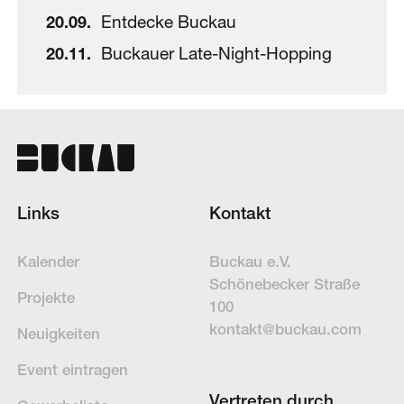
20
.
09
.
Entdecke Buckau
20
.
11
.
Buckauer Late-Night-Hopping
Links
Kontakt
Kalender
Buckau e.V.
Schöne­becker Straße
Projekte
100
kontakt@buckau.com
Neuigkeiten
Event eintragen
Vertreten durch