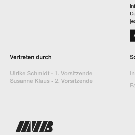
In
Da
je
Vertreten durch
S
Ulrike Schmidt - 1. Vorsitzende
I
Susanne Klaus - 2. Vorsitzende
F