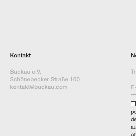
Kontakt
N
Buckau e.V.
Tr
Schöne­becker Straße 100
kontakt@buckau.com
p
de
au
Ab