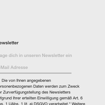
ewsletter
age dich in un­se­ren News­letter ein
Die von Ihnen angegebenen
ersonenbezogenen Daten werden zum Zweck
r Zurverfügungstellung des Newsletters
fgrund Ihrer erteilten Einwilligung gemäß Art. 6
s. 1 UAbs. 1 lit. a) DSGVO verarbeitet.“ Weitere